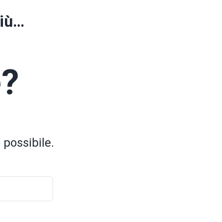
più…
e?
 possibile.