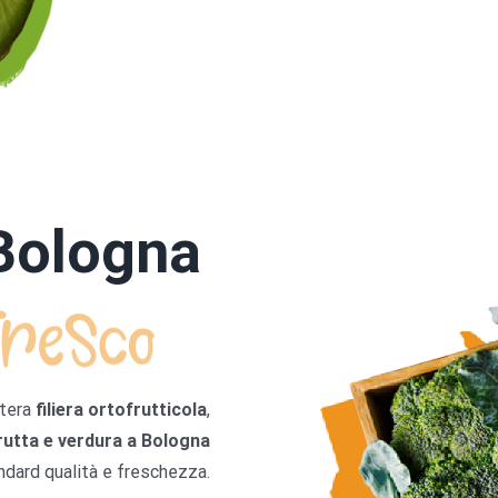
 Bologna
ntera
filiera ortofrutticola
,
rutta e verdura a Bologna
dard qualità e freschezza.