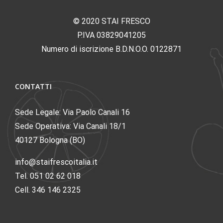
© 2020 STAI FRESCO
P.IVA 03829041205
Numero di iscrizione B.D.N.O.O. 0122871
CONTATTI
Sede Legale: Via Paolo Canali 16
Sede Operativa: Via Canali 18/1
40127 Bologna (BO)
info@staifrescoitalia.it
Tel. 051 02 62 018
Cell. 346 146 2325